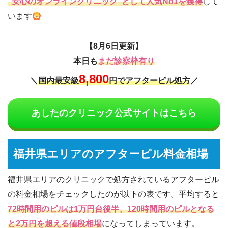
“安心のオンラインクリニック“として人気No1を獲得
して
います
【8月6日更新】
本日も
まだ診察枠有り
8,800
＼
国内最安級
円でアフターピル処方
／
あしたのクリニック公式サイトはこちら
福井県エリアのアフターピル料金相場
福井県エリアのクリニックで処方されているアフターピル
の料金相場をチェックしたのが以下の表です。平均すると
72時間用のピルは1万円台後半、120時間用のピルとなる
と2万円を超える値段相場
になってしまっています。