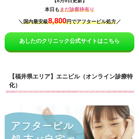
【8月6日更新】
本日も
まだ診察枠有り
8,800
＼
国内最安級
円でアフターピル処方
／
あしたのクリニック公式サイトはこちら
【福井県エリア】エニピル（オンライン診療特
化）