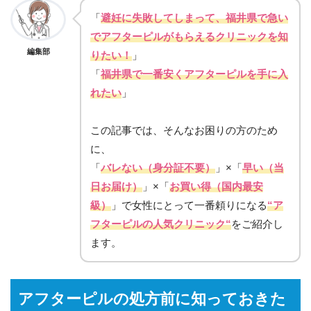
「
避妊に失敗してしまって、福井県で急い
でアフターピルがもらえるクリニックを知
編集部
りたい！
」
「
福井県で一番安くアフターピルを手に入
れたい
」
この記事では、そんなお困りの方のため
に、
「
バレない（身分証不要）
」×「
早い（当
日お届け）
」×「
お買い得（国内最安
級）
」で女性にとって一番頼りになる
“ア
フターピルの人気クリニック“
をご紹介し
ます。
アフターピルの処方前に知っておきた