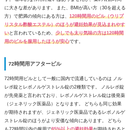
に大きな差があります。 また、BMIが高い方（30を超える
方）で肥満の傾向にある方は、
120時間用のピル（ウリプ
リスタル酢酸エステル）のほうが避妊効果が見込まれやす
い
と言われているため、
少しでも太り気味の方は120時間
用のピルを服用したほうが安心
です。
72時間用アフターピル
72時間用ピルとして一般に国内で流通しているのは ノル
レボ錠とレボノルゲストレル錠の2種類です。 ノルレボ錠
が先発薬と言われており、レボノルゲストレル錠は後発薬
（ジェネリック医薬品）となります。 どちらも同じ効果
が期待されますが、ジェネリック医薬品であるレボノルゲ
ストレル錠のほうがより安価な傾向にあります。 どちら
も72時間以内の服用で
85%以上の避妊効果
が期待されると