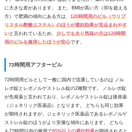
に大きな差があります。 また、BMIが高い方（30を超える
方）で肥満の傾向にある方は、
120時間用のピル（ウリプ
リスタル酢酸エステル）のほうが避妊効果が見込まれやす
い
と言われているため、
少しでも太り気味の方は120時間
用のピルを服用したほうが安心
です。
72時間用アフターピル
72時間用ピルとして一般に国内で流通しているのは ノル
レボ錠とレボノルゲストレル錠の2種類です。 ノルレボ錠
が先発薬と言われており、レボノルゲストレル錠は後発薬
（ジェネリック医薬品）となります。 どちらも同じ効果
が期待されますが、ジェネリック医薬品であるレボノルゲ
ストレル錠のほうがより安価な傾向にあります。 どちら
も72時間以内の服用で
85%以上の避妊効果
が期待されると