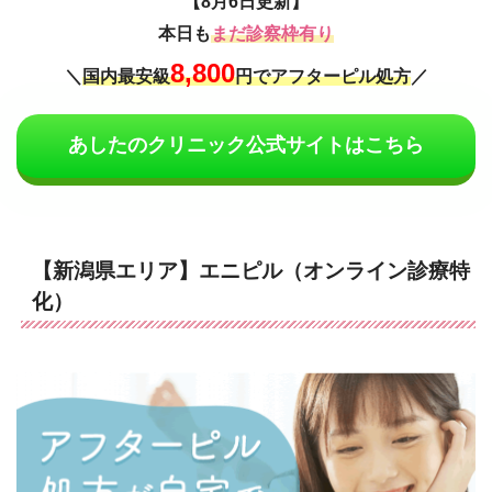
【8月6日更新】
本日も
まだ診察枠有り
8,800
＼
国内最安級
円でアフターピル処方
／
あしたのクリニック公式サイトはこちら
【新潟県エリア】エニピル（オンライン診療特
化）