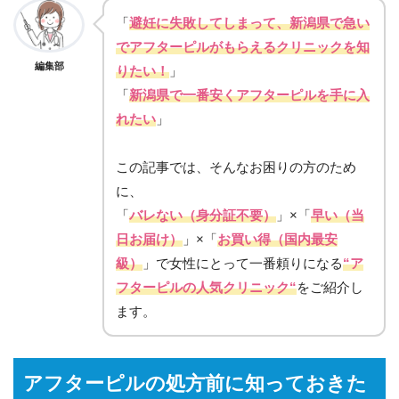
「
避妊に失敗してしまって、新潟県で急い
でアフターピルがもらえるクリニックを知
編集部
りたい！
」
「
新潟県で一番安くアフターピルを手に入
れたい
」
この記事では、そんなお困りの方のため
に、
「
バレない（身分証不要）
」×「
早い（当
日お届け）
」×「
お買い得（国内最安
級）
」で女性にとって一番頼りになる
“ア
フターピルの人気クリニック“
をご紹介し
ます。
アフターピルの処方前に知っておきた