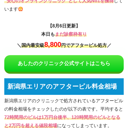
“安心のオンラインクリニック“として人気No1を獲得
して
います
【8月6日更新】
本日も
まだ診察枠有り
8,800
＼
国内最安級
円でアフターピル処方
／
あしたのクリニック公式サイトはこちら
新潟県エリアのアフターピル料金相場
新潟県エリアのクリニックで処方されているアフターピル
の料金相場をチェックしたのが以下の表です。平均すると
72時間用のピルは1万円台後半、120時間用のピルとなる
と2万円を超える値段相場
になってしまっています。